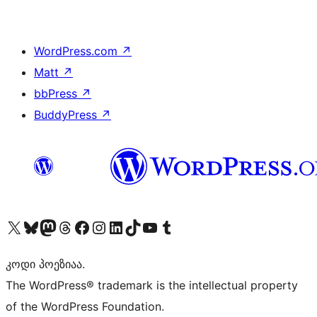
WordPress.com
↗
Matt
↗
bbPress
↗
BuddyPress
↗
Visit our X (formerly Twitter) account
Visit our Bluesky account
Visit our Mastodon account
Visit our Threads account
Visit our Facebook page
Visit our Instagram account
Visit our LinkedIn account
Visit our TikTok account
Visit our YouTube channel
Visit our Tumblr account
კოდი პოეზიაა.
The WordPress® trademark is the intellectual property
of the WordPress Foundation.