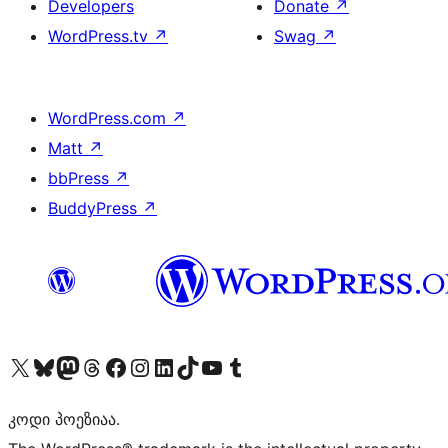
Developers
Donate
↗
WordPress.tv
↗
Swag
↗
WordPress.com
↗
Matt
↗
bbPress
↗
BuddyPress
↗
Visit our X (formerly Twitter) account
Visit our Bluesky account
Visit our Mastodon account
Visit our Threads account
Visit our Facebook page
Visit our Instagram account
Visit our LinkedIn account
Visit our TikTok account
Visit our YouTube channel
Visit our Tumblr account
კოდი პოეზიაა.