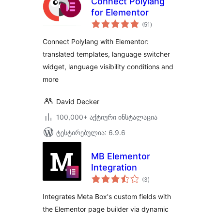
Connect Polylang
for Elementor
საერთო
(51
)
რეიტინგი
Connect Polylang with Elementor:
translated templates, language switcher
widget, language visibility conditions and
more
David Decker
100,000+ აქტიური ინსტალაცია
ტესტირებულია: 6.9.6
MB Elementor
Integration
საერთო
(3
)
რეიტინგი
Integrates Meta Box's custom fields with
the Elementor page builder via dynamic