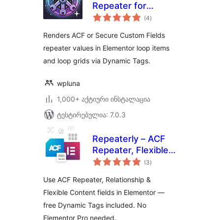
Repeater for
საერთო
Elementor
(4
)
რეიტინგი
Renders ACF or Secure Custom Fields
repeater values in Elementor loop items
and loop grids via Dynamic Tags.
wpluna
1,000+ აქტიური ინსტალაცია
ტესტირებულია: 7.0.3
Repeaterly – ACF
Repeater, Flexible
საერთო
Content & Dynamic
(3
)
რეიტინგი
Tags for Elementor
Use ACF Repeater, Relationship &
Flexible Content fields in Elementor —
free Dynamic Tags included. No
Elementor Pro needed.