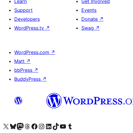
Learn
Get Involved
Support
Events
Developers
Donate
↗
WordPress.tv
↗
Swag
↗
WordPress.com
↗
Matt
↗
bbPress
↗
BuddyPress
↗
Visit our X (formerly Twitter) account
Visit our Bluesky account
Visit our Mastodon account
Visit our Threads account
Visit our Facebook page
Visit our Instagram account
Visit our LinkedIn account
Visit our TikTok account
Visit our YouTube channel
Visit our Tumblr account