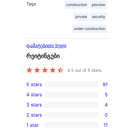
Tags
construction
preview
private
security
under construction
დამატებითი ხედი
რეიტინგები
4.5
out of 5 stars.
5 stars
91
91
4 stars
5
5-
5
3 stars
4
star
4-
4
2 stars
0
reviews
star
3-
0
1 star
11
reviews
star
2-
11