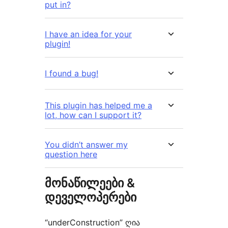
put in?
I have an idea for your
plugin!
I found a bug!
This plugin has helped me a
lot, how can I support it?
You didn’t answer my
question here
მონაწილეები &
დეველოპერები
“underConstruction” ღია