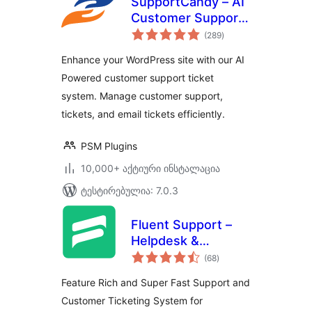
SupportCandy – AI
Customer Support
საერთო
Ticket System &
(289
)
რეიტინგი
Live Chatbot Agent
Enhance your WordPress site with our AI
Powered customer support ticket
system. Manage customer support,
tickets, and email tickets efficiently.
PSM Plugins
10,000+ აქტიური ინსტალაცია
ტესტირებულია: 7.0.3
Fluent Support –
Helpdesk &
საერთო
Customer Support
(68
)
რეიტინგი
Ticket System
Feature Rich and Super Fast Support and
Customer Ticketing System for