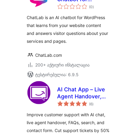
საერთო
WordPress and
(0
)
რეიტინგი
WooCommerce
ChatLab is an AI chatbot for WordPress
that learns from your website content
and answers visitor questions about your
services and pages.
ChatLab.com
200+ აქტიური ინსტალაცია
ტესტირებულია: 6.9.5
AI Chat App – Live
Agent Handover,
საერთო
Help Docs, Email,
(6
)
რეიტინგი
Call Button, Fast
Improve customer support with AI chat,
Support
live agent handover, FAQs, search, and
contact form. Cut support tickets by 50%