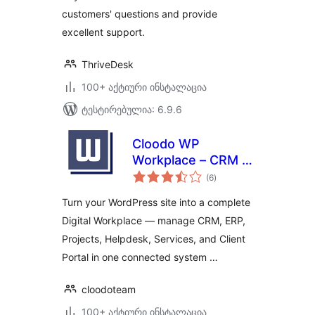
customers' questions and provide
excellent support.
ThriveDesk
100+ აქტიური ინსტალაცია
ტესტირებულია: 6.9.6
Cloodo WP
Workplace – CRM &
საერთო
Project
(6
)
რეიტინგი
Management for
Turn your WordPress site into a complete
Services Business
Digital Workplace — manage CRM, ERP,
Projects, Helpdesk, Services, and Client
Portal in one connected system …
cloodoteam
100+ აქტიური ინსტალაცია