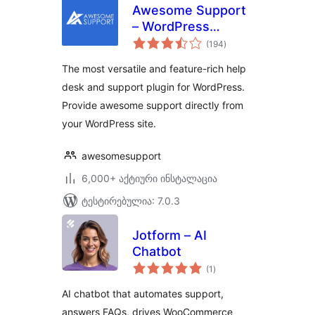
Awesome Support
– WordPress
საერთო
HelpDesk &
(194
)
რეიტინგი
Support Plugin
The most versatile and feature-rich help
desk and support plugin for WordPress.
Provide awesome support directly from
your WordPress site.
awesomesupport
6,000+ აქტიური ინსტალაცია
ტესტირებულია: 7.0.3
Jotform – AI
Chatbot
საერთო
(1
)
რეიტინგი
AI chatbot that automates support,
answers FAQs, drives WooCommerce