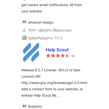
get instant email notifications. All from
your website.
emarket-design
400+ აქტიური ინსტალაცია
ტესტირებულია: 7.0.3
Help Scout
საერთო
(6
)
რეიტინგი
Release 6.5.7 License: GPLv2 or later
License URI:
http://www.gnu.org/licenses/gpl-2.0.html
Add a contact form to your website, or
embed Help Scout Be …
BoldGrid