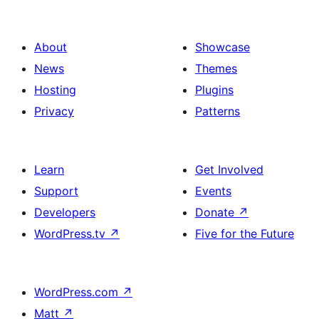
დაშლა
About
Showcase
News
Themes
Hosting
Plugins
Privacy
Patterns
Learn
Get Involved
Support
Events
Developers
Donate
↗
WordPress.tv
↗
Five for the Future
WordPress.com
↗
Matt
↗