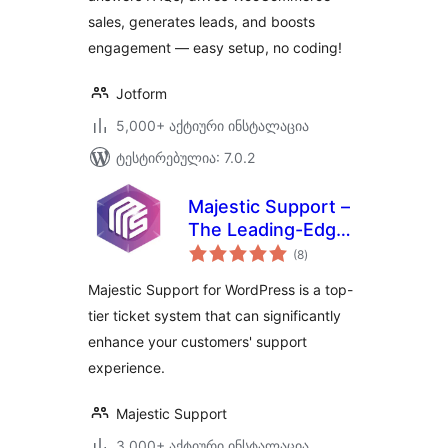
sales, generates leads, and boosts
engagement — easy setup, no coding!
Jotform
5,000+ აქტიური ინსტალაცია
ტესტირებულია: 7.0.2
Majestic Support –
The Leading-Edge
საერთო
Help Desk &
(8
)
რეიტინგი
Customer Support
Majestic Support for WordPress is a top-
Plugin
tier ticket system that can significantly
enhance your customers' support
experience.
Majestic Support
3,000+ აქტიური ინსტალაცია