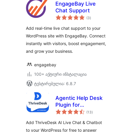
EngageBay Live
Chat Support
საერთო
(3
)
რეიტინგი
Add real-time live chat support to your
WordPress site with EngageBay. Connect
instantly with visitors, boost engagement,
and grow your business.
engagebay
100+ აქტიური ინსტალაცია
ტესტირებულია: 6.8.7
Agentic Help Desk
Plugin for
საერთო
WordPress – Live
(13
)
რეიტინგი
Chat, AI Chatbot &
Add ThriveDesk AI Live Chat & Chatbot
Ticketing –
to your WordPress for free to answer
ThriveDesk