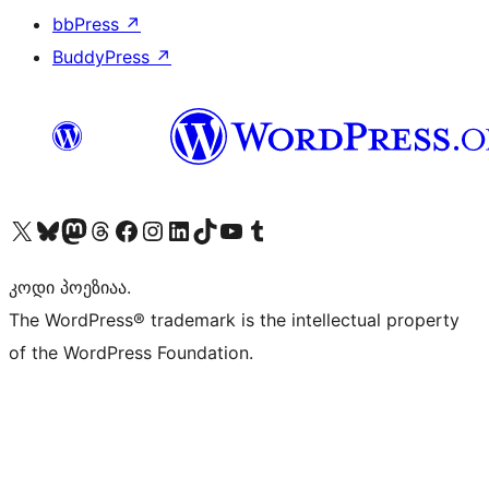
bbPress
↗
BuddyPress
↗
Visit our X (formerly Twitter) account
Visit our Bluesky account
Visit our Mastodon account
Visit our Threads account
Visit our Facebook page
Visit our Instagram account
Visit our LinkedIn account
Visit our TikTok account
Visit our YouTube channel
Visit our Tumblr account
კოდი პოეზიაა.
The WordPress® trademark is the intellectual property
of the WordPress Foundation.