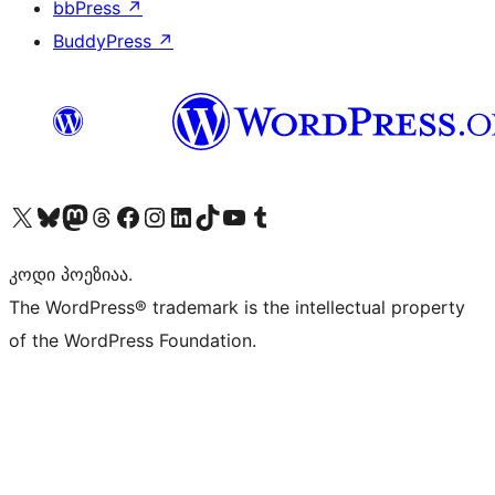
bbPress
↗
BuddyPress
↗
Visit our X (formerly Twitter) account
Visit our Bluesky account
Visit our Mastodon account
Visit our Threads account
Visit our Facebook page
Visit our Instagram account
Visit our LinkedIn account
Visit our TikTok account
Visit our YouTube channel
Visit our Tumblr account
კოდი პოეზიაა.
The WordPress® trademark is the intellectual property
of the WordPress Foundation.