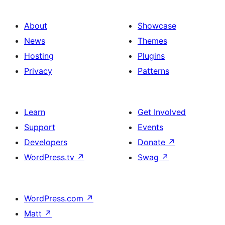
About
Showcase
News
Themes
Hosting
Plugins
Privacy
Patterns
Learn
Get Involved
Support
Events
Developers
Donate
↗
WordPress.tv
↗
Swag
↗
WordPress.com
↗
Matt
↗