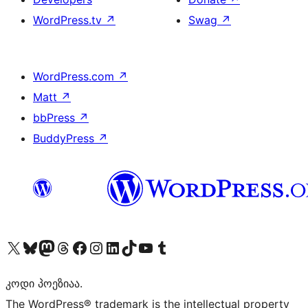
WordPress.tv
↗
Swag
↗
WordPress.com
↗
Matt
↗
bbPress
↗
BuddyPress
↗
Visit our X (formerly Twitter) account
Visit our Bluesky account
Visit our Mastodon account
Visit our Threads account
Visit our Facebook page
Visit our Instagram account
Visit our LinkedIn account
Visit our TikTok account
Visit our YouTube channel
Visit our Tumblr account
კოდი პოეზიაა.
The WordPress® trademark is the intellectual property