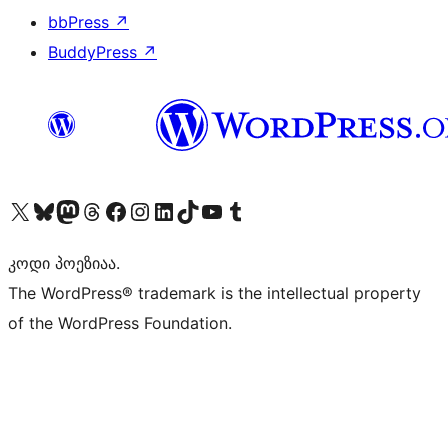
bbPress
↗
BuddyPress
↗
Visit our X (formerly Twitter) account
Visit our Bluesky account
Visit our Mastodon account
Visit our Threads account
Visit our Facebook page
Visit our Instagram account
Visit our LinkedIn account
Visit our TikTok account
Visit our YouTube channel
Visit our Tumblr account
კოდი პოეზიაა.
The WordPress® trademark is the intellectual property
of the WordPress Foundation.