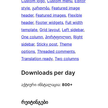
Custom logo
, 
Custom menu
, 
Editor
style
, 
გართობა
, 
Featured image
header
, 
Featured images
, 
Flexible
header
, 
Footer widgets
, 
Full width
template
, 
Grid layout
, 
Left sidebar
, 
One column
, 
პორტფოლიო
, 
Right
sidebar
, 
Sticky post
, 
Theme
options
, 
Threaded comments
, 
Translation ready
, 
Two columns
Downloads per day
აქტიური ინსტალაცია:
800+
რეიტინგები