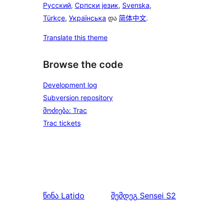
Русский
,
Српски језик
,
Svenska
,
Türkçe
,
Українська
და
简体中文
.
Translate this theme
Browse the code
Development log
Subversion repository
მოძიება: Trac
Trac tickets
წინა
Latido
შემდეგ
Sensei S2