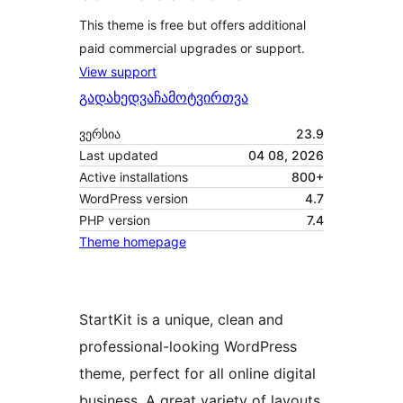
This theme is free but offers additional
paid commercial upgrades or support.
View support
გადახედვა
ჩამოტვირთვა
ვერსია
23.9
Last updated
04 08, 2026
Active installations
800+
WordPress version
4.7
PHP version
7.4
Theme homepage
StartKit is a unique, clean and
professional-looking WordPress
theme, perfect for all online digital
business. A great variety of layouts