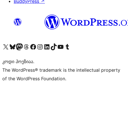
BuddyPress
↗
Visit our X (formerly Twitter) account
Visit our Bluesky account
Visit our Mastodon account
Visit our Threads account
Visit our Facebook page
Visit our Instagram account
Visit our LinkedIn account
Visit our TikTok account
Visit our YouTube channel
Visit our Tumblr account
კოდი პოეზიაა.
The WordPress® trademark is the intellectual property
of the WordPress Foundation.