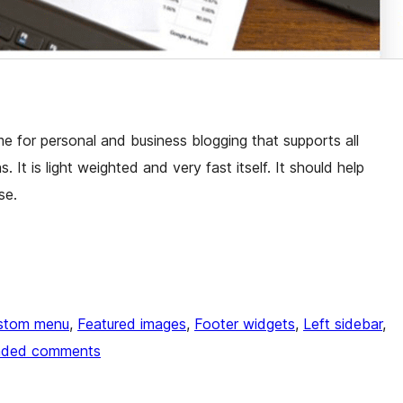
e for personal and business blogging that supports all
It is light weighted and very fast itself. It should help
se.
stom menu
, 
Featured images
, 
Footer widgets
, 
Left sidebar
, 
aded comments