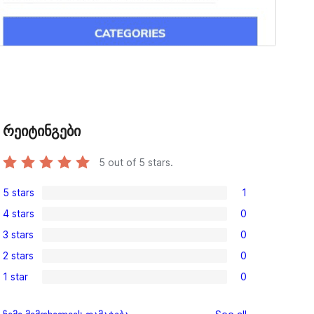
რეიტინგები
5
out of 5 stars.
5 stars
1
1
4 stars
0
5-
0
3 stars
0
star
4-
0
review
2 stars
0
star
3-
0
reviews
1 star
0
star
2-
0
reviews
star
1-
reviews