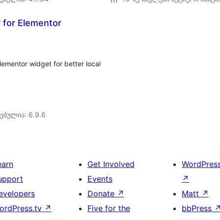
 for Elementor
ementor widget for better local
ებულია: 6.9.6
earn
Get Involved
WordPres
upport
Events
↗
evelopers
Donate
↗
Matt
↗
ordPress.tv
↗
Five for the
bbPress