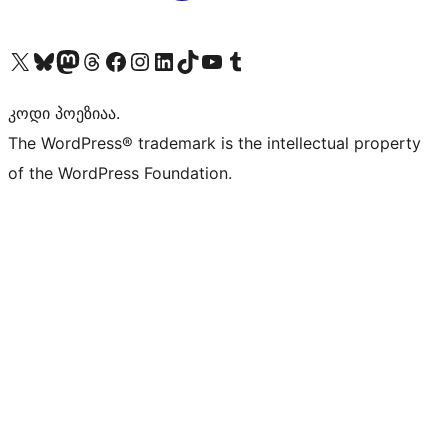
Visit our X (formerly Twitter) account
Visit our Bluesky account
Visit our Mastodon account
Visit our Threads account
Visit our Facebook page
Visit our Instagram account
Visit our LinkedIn account
Visit our TikTok account
Visit our YouTube channel
Visit our Tumblr account
კოდი პოეზიაა.
The WordPress® trademark is the intellectual property
of the WordPress Foundation.