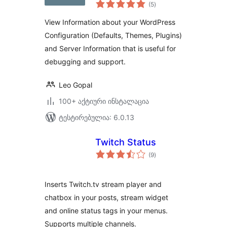
საერთო
(5
)
რეიტინგი
View Information about your WordPress
Configuration (Defaults, Themes, Plugins)
and Server Information that is useful for
debugging and support.
Leo Gopal
100+ აქტიური ინსტალაცია
ტესტირებულია: 6.0.13
Twitch Status
საერთო
(9
)
რეიტინგი
Inserts Twitch.tv stream player and
chatbox in your posts, stream widget
and online status tags in your menus.
Supports multiple channels.