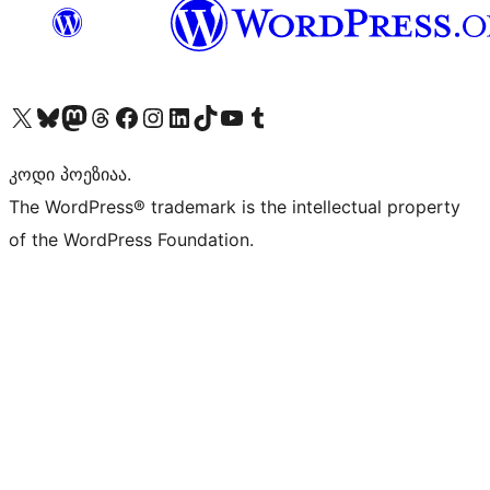
Visit our X (formerly Twitter) account
Visit our Bluesky account
Visit our Mastodon account
Visit our Threads account
Visit our Facebook page
Visit our Instagram account
Visit our LinkedIn account
Visit our TikTok account
Visit our YouTube channel
Visit our Tumblr account
კოდი პოეზიაა.
The WordPress® trademark is the intellectual property
of the WordPress Foundation.