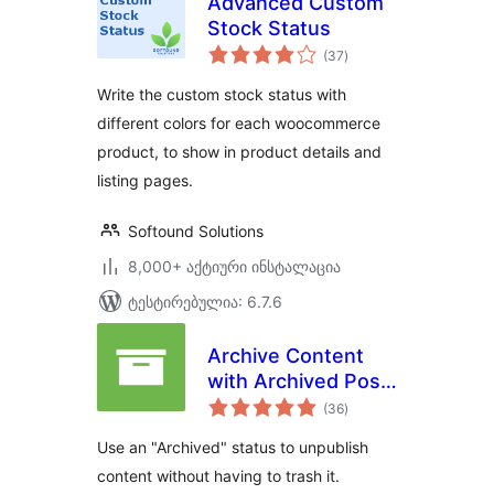
Advanced Custom
Stock Status
საერთო
(37
)
რეიტინგი
Write the custom stock status with
different colors for each woocommerce
product, to show in product details and
listing pages.
Softound Solutions
8,000+ აქტიური ინსტალაცია
ტესტირებულია: 6.7.6
Archive Content
with Archived Post
საერთო
Status
(36
)
რეიტინგი
Use an "Archived" status to unpublish
content without having to trash it.