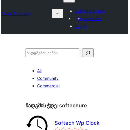
Submit a plugin
Plugin Directory
My favorites
Log in
ძებნა
All
Community
Commercial
ჩადგმის ჭდე:
softechure
Softech Wp Clock
საერთო