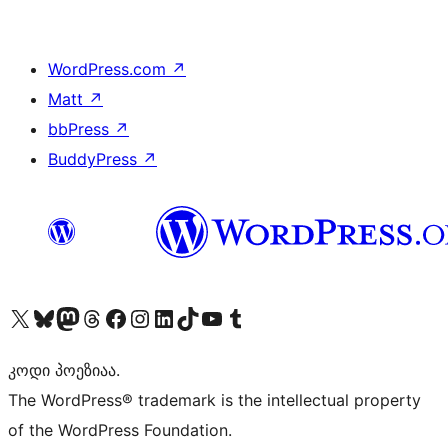
WordPress.com
↗
Matt
↗
bbPress
↗
BuddyPress
↗
Visit our X (formerly Twitter) account
Visit our Bluesky account
Visit our Mastodon account
Visit our Threads account
Visit our Facebook page
Visit our Instagram account
Visit our LinkedIn account
Visit our TikTok account
Visit our YouTube channel
Visit our Tumblr account
კოდი პოეზიაა.
The WordPress® trademark is the intellectual property
of the WordPress Foundation.