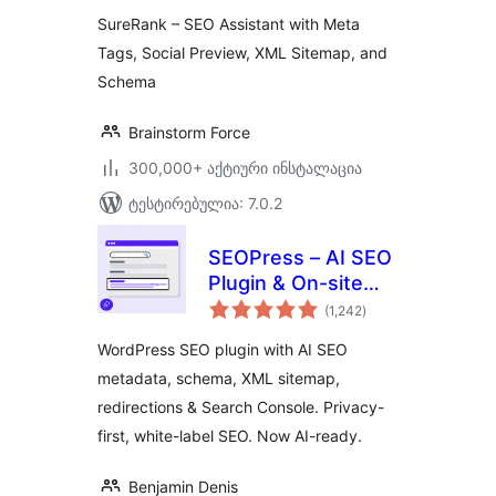
Social Preview,
SureRank – SEO Assistant with Meta
XML Sitemap, and
Tags, Social Preview, XML Sitemap, and
Schema
Schema
Brainstorm Force
300,000+ აქტიური ინსტალაცია
ტესტირებულია: 7.0.2
SEOPress – AI SEO
Plugin & On-site
საერთო
SEO
(1,242
)
რეიტინგი
WordPress SEO plugin with AI SEO
metadata, schema, XML sitemap,
redirections & Search Console. Privacy-
first, white-label SEO. Now AI-ready.
Benjamin Denis