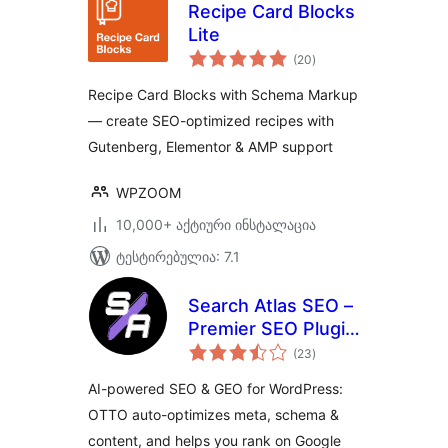
Recipe Card Blocks
Lite
საერთო
(20
)
რეიტინგი
Recipe Card Blocks with Schema Markup
— create SEO-optimized recipes with
Gutenberg, Elementor & AMP support
WPZOOM
10,000+ აქტიური ინსტალაცია
ტესტირებულია: 7.1
Search Atlas SEO –
Premier SEO Plugin
საერთო
for One-Click WP
(23
)
რეიტინგი
Publishing &
AI-powered SEO & GEO for WordPress:
Integrated AI
OTTO auto-optimizes meta, schema &
Optimization
content, and helps you rank on Google