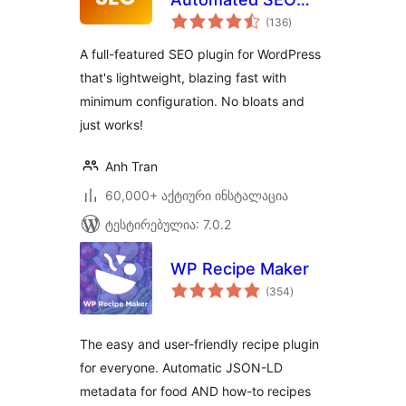
საერთო
Plugin For
(136
)
რეიტინგი
WordPress
A full-featured SEO plugin for WordPress
that's lightweight, blazing fast with
minimum configuration. No bloats and
just works!
Anh Tran
60,000+ აქტიური ინსტალაცია
ტესტირებულია: 7.0.2
WP Recipe Maker
საერთო
(354
)
რეიტინგი
The easy and user-friendly recipe plugin
for everyone. Automatic JSON-LD
metadata for food AND how-to recipes