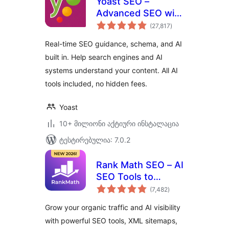
Yoast SEO –
Advanced SEO with
საერთო
real-time guidance
(27,817
)
რეიტინგი
and built-in AI
Real-time SEO guidance, schema, and AI
built in. Help search engines and AI
systems understand your content. All AI
tools included, no hidden fees.
Yoast
10+ მილიონი აქტიური ინსტალაცია
ტესტირებულია: 7.0.2
Rank Math SEO – AI
SEO Tools to
საერთო
Dominate SEO
(7,482
)
რეიტინგი
Rankings
Grow your organic traffic and AI visibility
with powerful SEO tools, XML sitemaps,