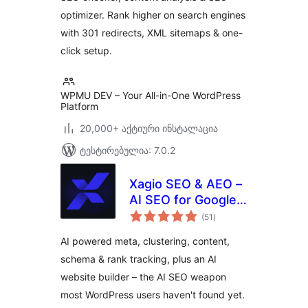
optimizer. Rank higher on search engines
with 301 redirects, XML sitemaps & one-
click setup.
WPMU DEV – Your All-in-One WordPress
Platform
20,000+ აქტიური ინსტალაცია
ტესტირებულია: 7.0.2
Xagio SEO & AEO –
AI SEO for Google
საერთო
Rankings & AI
(51
)
რეიტინგი
Visibility
AI powered meta, clustering, content,
schema & rank tracking, plus an AI
website builder – the AI SEO weapon
most WordPress users haven't found yet.