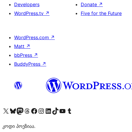
Developers
Donate
↗
WordPress.tv
↗
Five for the Future
WordPress.com
↗
Matt
↗
bbPress
↗
BuddyPress
↗
Visit our X (formerly Twitter) account
Visit our Bluesky account
Visit our Mastodon account
Visit our Threads account
Visit our Facebook page
Visit our Instagram account
Visit our LinkedIn account
Visit our TikTok account
Visit our YouTube channel
Visit our Tumblr account
კოდი პოეზიაა.