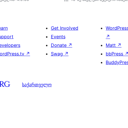
earn
Get Involved
WordPres
upport
Events
↗
evelopers
Donate
↗
Matt
↗
ordPress.tv
↗
Swag
↗
bbPress
BuddyPre
საქართველო