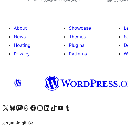
About
Showcase
L
News
Themes
S
Hosting
Plugins
D
Privacy
Patterns
W
Visit our X (formerly Twitter) account
Visit our Bluesky account
Visit our Mastodon account
Visit our Threads account
Visit our Facebook page
Visit our Instagram account
Visit our LinkedIn account
Visit our TikTok account
Visit our YouTube channel
Visit our Tumblr account
კოდი პოეზიაა.