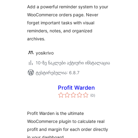
Add a powerful reminder system to your
WooCommerce orders page. Never
forget important tasks with visual
reminders, notes, and organized
archives.
yosikrivo
10-ზე ნაკლები აქტიური ინსტალაცია
ტესტირებულია: 6.8.7
Profit Warden
საერთო
(0
)
რეიტინგი
Profit Warden is the ultimate
WooCommerce plugin to calculate real
profit and margin for each order directly
in your dashboard.