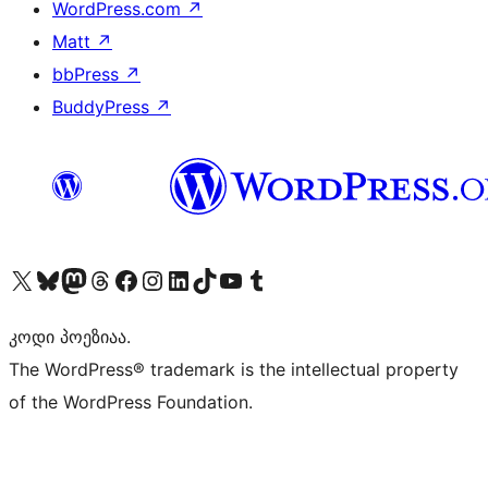
WordPress.com
↗
Matt
↗
bbPress
↗
BuddyPress
↗
Visit our X (formerly Twitter) account
Visit our Bluesky account
Visit our Mastodon account
Visit our Threads account
Visit our Facebook page
Visit our Instagram account
Visit our LinkedIn account
Visit our TikTok account
Visit our YouTube channel
Visit our Tumblr account
კოდი პოეზიაა.
The WordPress® trademark is the intellectual property
of the WordPress Foundation.