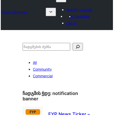
Submit a plugin
Plugin Directory
My favorites
Log in
ძებნა
All
Community
Commercial
ჩადგმის ჭდე:
notification
banner
FYP News Ticker –