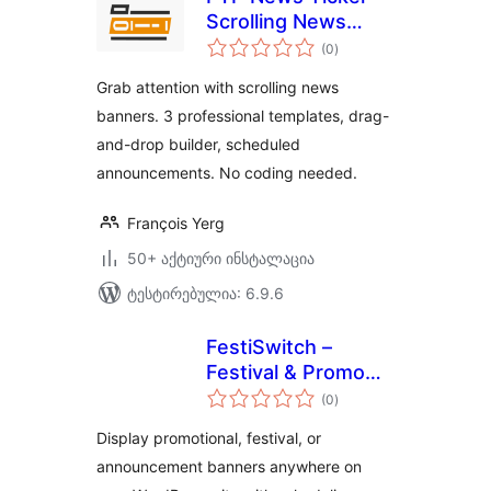
Scrolling News
საერთო
Banner &
(0
)
რეიტინგი
Announcement Bar
Grab attention with scrolling news
for WordPress
banners. 3 professional templates, drag-
and-drop builder, scheduled
announcements. No coding needed.
François Yerg
50+ აქტიური ინსტალაცია
ტესტირებულია: 6.9.6
FestiSwitch –
Festival & Promo
საერთო
Slider
(0
)
რეიტინგი
Display promotional, festival, or
announcement banners anywhere on