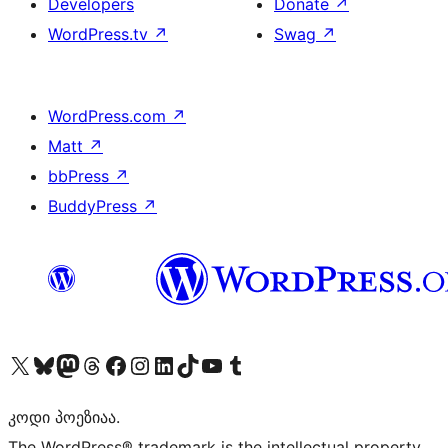
Developers
Donate
↗
WordPress.tv
↗
Swag
↗
WordPress.com
↗
Matt
↗
bbPress
↗
BuddyPress
↗
Visit our X (formerly Twitter) account
Visit our Bluesky account
Visit our Mastodon account
Visit our Threads account
Visit our Facebook page
Visit our Instagram account
Visit our LinkedIn account
Visit our TikTok account
Visit our YouTube channel
Visit our Tumblr account
კოდი პოეზიაა.
The WordPress® trademark is the intellectual property