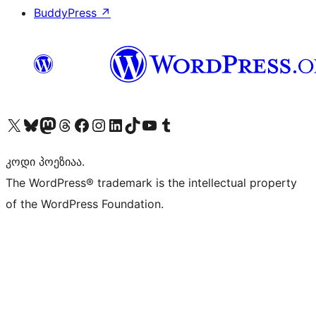
BuddyPress
↗
Visit our X (formerly Twitter) account
Visit our Bluesky account
Visit our Mastodon account
Visit our Threads account
Visit our Facebook page
Visit our Instagram account
Visit our LinkedIn account
Visit our TikTok account
Visit our YouTube channel
Visit our Tumblr account
კოდი პოეზიაა.
The WordPress® trademark is the intellectual property
of the WordPress Foundation.