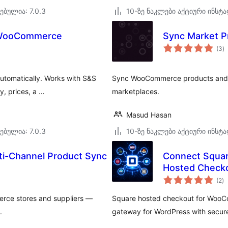
ებულია: 7.0.3
10-ზე ნაკლები აქტიური ინსტ
r WooCommerce
Sync Market P
ს
(3
)
რ
utomatically. Works with S&S
Sync WooCommerce products and i
y, prices, a …
marketplaces.
Masud Hasan
ებულია: 7.0.3
10-ზე ნაკლები აქტიური ინსტ
ti-Channel Product Sync
Connect Squa
Hosted Checko
ს
CF7, WPForms,
(2
)
რ
rce stores and suppliers —
Square hosted checkout for WooCo
.
gateway for WordPress with secure