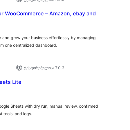
for WooCommerce – Amazon, ebay and
აერთო
ეიტინგი
nd grow your business effortlessly by managing
rom one centralized dashboard.
ტესტირებულია: 7.0.3
eets Lite
აერთო
იტინგი
le Sheets with dry run, manual review, confirmed
t tools, and logs.