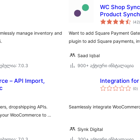
WC Shop Sync
Product Synch
(42
)
amlessly manage inventory and
Want to add Square Payment Ga
.
plugin to add Square payments, in
Saad Iqbal
ებულია: 7.0.3
900+ აქტიური ინსტალაცია
e – API Import,
Integration f
ს
c
(0
)
რ
rs, dropshipping APIs.
Seamlessly integrate WooCommer
to your WooCommerce to …
Slynk Digital
ებულია: 7.0.3
300+ აქტიური ინსტალაცია