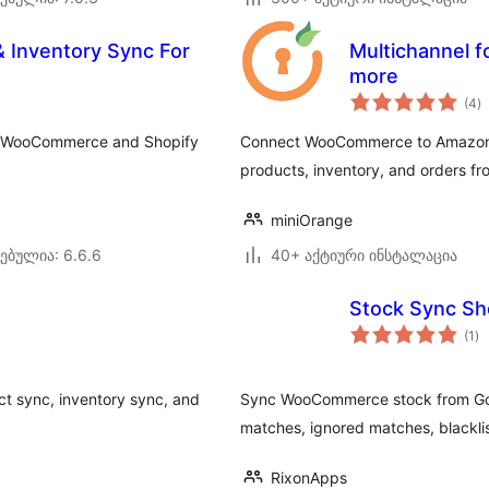
& Inventory Sync For
Multichannel 
more
ს
(4
)
რ
le WooCommerce and Shopify
Connect WooCommerce to Amazon a
products, inventory, and orders f
miniOrange
ებულია: 6.6.6
40+ აქტიური ინსტალაცია
Stock Sync Sh
ს
(1
)
რე
 sync, inventory sync, and
Sync WooCommerce stock from Goog
matches, ignored matches, blacklis
RixonApps