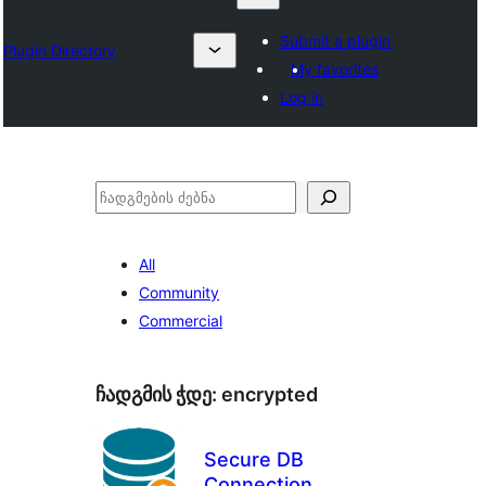
Submit a plugin
Plugin Directory
My favorites
Log in
ძებნა
All
Community
Commercial
ჩადგმის ჭდე:
encrypted
Secure DB
Connection