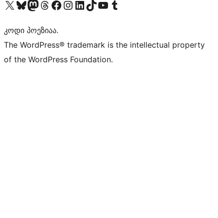
Visit our X (formerly Twitter) account
Visit our Bluesky account
Visit our Mastodon account
Visit our Threads account
Visit our Facebook page
Visit our Instagram account
Visit our LinkedIn account
Visit our TikTok account
Visit our YouTube channel
Visit our Tumblr account
კოდი პოეზიაა.
The WordPress® trademark is the intellectual property
of the WordPress Foundation.