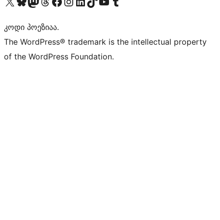
Visit our X (formerly Twitter) account
Visit our Bluesky account
Visit our Mastodon account
Visit our Threads account
Visit our Facebook page
Visit our Instagram account
Visit our LinkedIn account
Visit our TikTok account
Visit our YouTube channel
Visit our Tumblr account
კოდი პოეზიაა.
The WordPress® trademark is the intellectual property
of the WordPress Foundation.