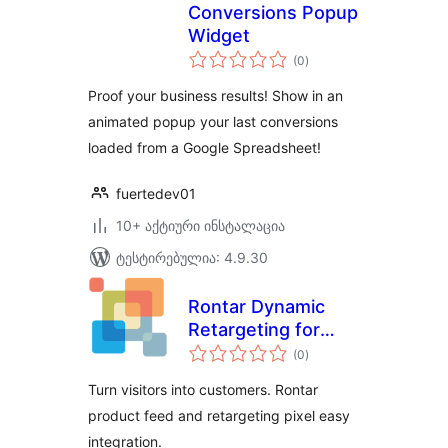
Conversions Popup
Widget
საერთო
(0
)
რეიტინგი
Proof your business results! Show in an
animated popup your last conversions
loaded from a Google Spreadsheet!
fuertedev01
10+ აქტიური ინსტალაცია
ტესტირებულია: 4.9.30
Rontar Dynamic
Retargeting for
საერთო
WooCommerce
(0
)
რეიტინგი
Turn visitors into customers. Rontar
product feed and retargeting pixel easy
integration.