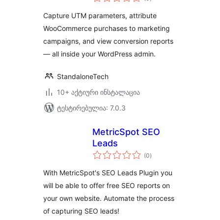
რეიტინგი
Capture UTM parameters, attribute
WooCommerce purchases to marketing
campaigns, and view conversion reports
— all inside your WordPress admin.
StandaloneTech
10+ აქტიური ინსტალაცია
ტესტირებულია: 7.0.3
MetricSpot SEO
Leads
საერთო
(0
)
რეიტინგი
With MetricSpot's SEO Leads Plugin you
will be able to offer free SEO reports on
your own website. Automate the process
of capturing SEO leads!