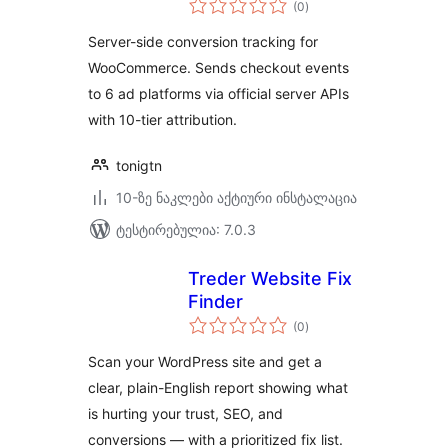
Tracking
(0
)
რეიტინგი
Server-side conversion tracking for
WooCommerce. Sends checkout events
to 6 ad platforms via official server APIs
with 10-tier attribution.
tonigtn
10-ზე ნაკლები აქტიური ინსტალაცია
ტესტირებულია: 7.0.3
Treder Website Fix
Finder
საერთო
(0
)
რეიტინგი
Scan your WordPress site and get a
clear, plain-English report showing what
is hurting your trust, SEO, and
conversions — with a prioritized fix list.