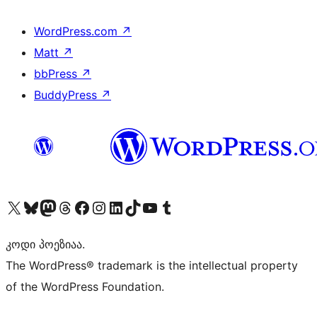
WordPress.com
↗
Matt
↗
bbPress
↗
BuddyPress
↗
Visit our X (formerly Twitter) account
Visit our Bluesky account
Visit our Mastodon account
Visit our Threads account
Visit our Facebook page
Visit our Instagram account
Visit our LinkedIn account
Visit our TikTok account
Visit our YouTube channel
Visit our Tumblr account
კოდი პოეზიაა.
The WordPress® trademark is the intellectual property
of the WordPress Foundation.