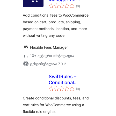
საერთო
WooCommerce
(0
)
რეიტინგი
Add conditional fees to WooCommerce
based on cart, products, shipping,
payment methods, location, and more —
without writing any code.
Flexible Fees Manager
10+ აქტიური ინსტალაცია
ტესტირებულია: 7.0.2
SwiftRules –
Conditional
საერთო
Discounts for
(0
)
რეიტინგი
WooCommerce
Create conditional discounts, fees, and
cart rules for WooCommerce using a
flexible rule engine.