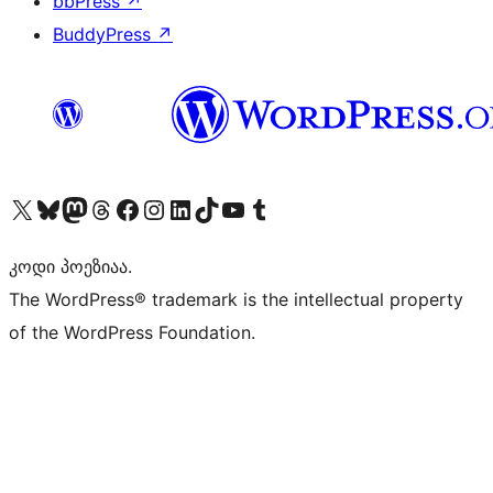
bbPress
↗
BuddyPress
↗
Visit our X (formerly Twitter) account
Visit our Bluesky account
Visit our Mastodon account
Visit our Threads account
Visit our Facebook page
Visit our Instagram account
Visit our LinkedIn account
Visit our TikTok account
Visit our YouTube channel
Visit our Tumblr account
კოდი პოეზიაა.
The WordPress® trademark is the intellectual property
of the WordPress Foundation.