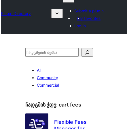
Submit a plugin
Plugin Directory
My favorites
Log in
ძებნა
All
Community
Commercial
ჩადგმის ჭდე:
cart fees
Flexible Fees
Manager for