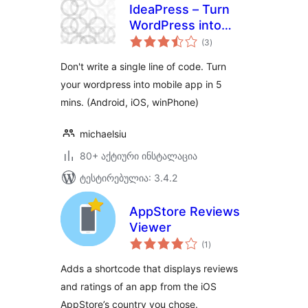
IdeaPress – Turn
WordPress into
საერთო
Mobile Apps
(3
)
რეიტინგი
(Android, iPhone,
Don't write a single line of code. Turn
WinPhone)
your wordpress into mobile app in 5
mins. (Android, iOS, winPhone)
michaelsiu
80+ აქტიური ინსტალაცია
ტესტირებულია: 3.4.2
AppStore Reviews
Viewer
საერთო
(1
)
რეიტინგი
Adds a shortcode that displays reviews
and ratings of an app from the iOS
AppStore’s country you chose.