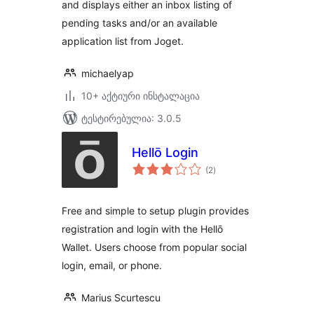
and displays either an inbox listing of
pending tasks and/or an available
application list from Joget.
michaelyap
10+ აქტიური ინსტალაცია
ტესტირებულია: 3.0.5
Hellō Login
საერთო
(2
)
რეიტინგი
Free and simple to setup plugin provides
registration and login with the Hellō
Wallet. Users choose from popular social
login, email, or phone.
Marius Scurtescu