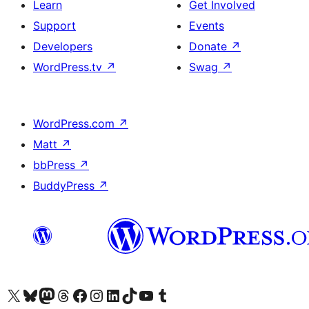
Learn
Get Involved
Support
Events
Developers
Donate
↗
WordPress.tv
↗
Swag
↗
WordPress.com
↗
Matt
↗
bbPress
↗
BuddyPress
↗
Visit our X (formerly Twitter) account
Visit our Bluesky account
Visit our Mastodon account
Visit our Threads account
Visit our Facebook page
Visit our Instagram account
Visit our LinkedIn account
Visit our TikTok account
Visit our YouTube channel
Visit our Tumblr account