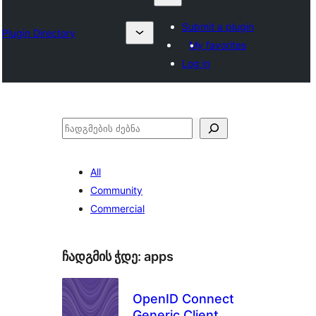
Submit a plugin
Plugin Directory
My favorites
Log in
ძებნა
All
Community
Commercial
ჩადგმის ჭდე:
apps
OpenID Connect
Generic Client