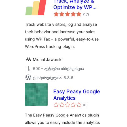
Track, Analyze &
Optimize by WP
საერთო
Tao
(17
)
რეიტინგი
Track website visitors, log and analyze
their behavior and increase your sales
using WP Tao – a powerful, easy-to-use
WordPress tracking plugin.
Michal Jaworski
600+ აქტიური ინსტალაცია
ტესტირებულია: 6.8.6
Easy Peasy Google
Analytics
საერთო
(0
)
რეიტინგი
The Easy Peasy Google Analytics plugin
allows you to easily include the analytics