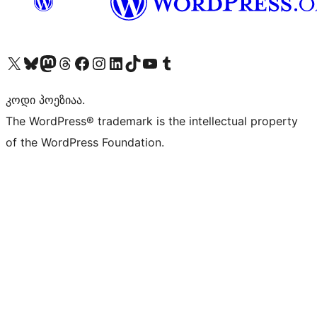
Visit our X (formerly Twitter) account
Visit our Bluesky account
Visit our Mastodon account
Visit our Threads account
Visit our Facebook page
Visit our Instagram account
Visit our LinkedIn account
Visit our TikTok account
Visit our YouTube channel
Visit our Tumblr account
კოდი პოეზიაა.
The WordPress® trademark is the intellectual property
of the WordPress Foundation.