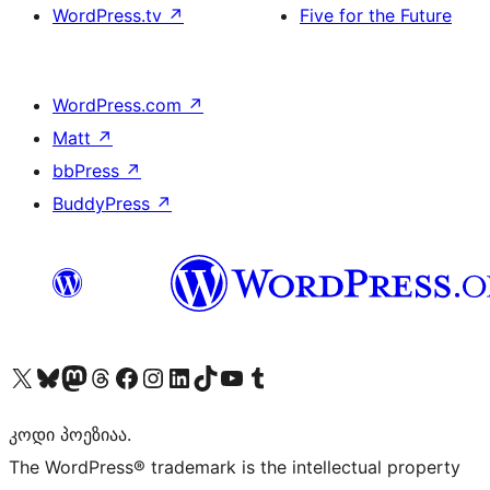
WordPress.tv
↗
Five for the Future
WordPress.com
↗
Matt
↗
bbPress
↗
BuddyPress
↗
Visit our X (formerly Twitter) account
Visit our Bluesky account
Visit our Mastodon account
Visit our Threads account
Visit our Facebook page
Visit our Instagram account
Visit our LinkedIn account
Visit our TikTok account
Visit our YouTube channel
Visit our Tumblr account
კოდი პოეზიაა.
The WordPress® trademark is the intellectual property