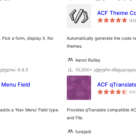
ACF Theme Co
(42
)
Pick a form, display it. No
Automatically generate the code 
themes.
Aaron Rutley
ებულია: 6.9.5
10,000+ აქტიური ინსტალაცია
 Menu Field
ACF qTranslat
(17
)
რ
adds a 'Nav Menu' Field type.
Provides qTranslate compatible AC
and File.
funkjedi