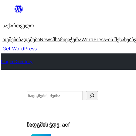
შიგთავსზე
გადასვლა
საქართველო
თემები
ჩადგმები
News
მხარდაჭერა
WordPress-ის შესახებ
ჩ
Get WordPress
Plugin Directory
ძებნა
ჩადგმის ჭდე:
acf