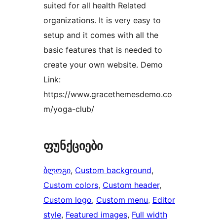
suited for all health Related
organizations. It is very easy to
setup and it comes with all the
basic features that is needed to
create your own website. Demo
Link:
https://www.gracethemesdemo.co
m/yoga-club/
ფუნქციები
ბლოგი
, 
Custom background
, 
Custom colors
, 
Custom header
, 
Custom logo
, 
Custom menu
, 
Editor
style
, 
Featured images
, 
Full width