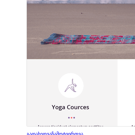
გადახედვა
ჩამოტვირთვა