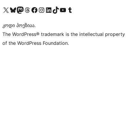
Visit our X (formerly Twitter) account
Visit our Bluesky account
Visit our Mastodon account
Visit our Threads account
Visit our Facebook page
Visit our Instagram account
Visit our LinkedIn account
Visit our TikTok account
Visit our YouTube channel
Visit our Tumblr account
კოდი პოეზიაა.
The WordPress® trademark is the intellectual property
of the WordPress Foundation.