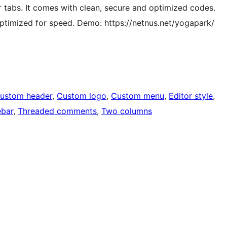
or tabs. It comes with clean, secure and optimized codes.
optimized for speed. Demo: https://netnus.net/yogapark/
ustom header
, 
Custom logo
, 
Custom menu
, 
Editor style
, 
ebar
, 
Threaded comments
, 
Two columns