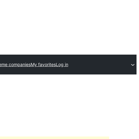
heme companies
My favorites
Log in