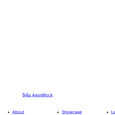
წინა
AeonBlock
About
Showcase
L