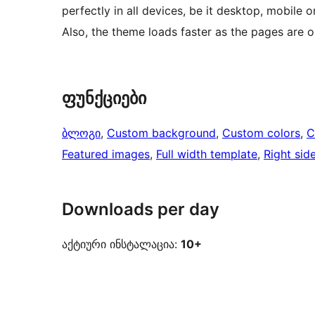
perfectly in all devices, be it desktop, mobile 
Also, the theme loads faster as the pages are 
ფუნქციები
ბლოგი
, 
Custom background
, 
Custom colors
, 
C
Featured images
, 
Full width template
, 
Right sid
Downloads per day
აქტიური ინსტალაცია:
10+