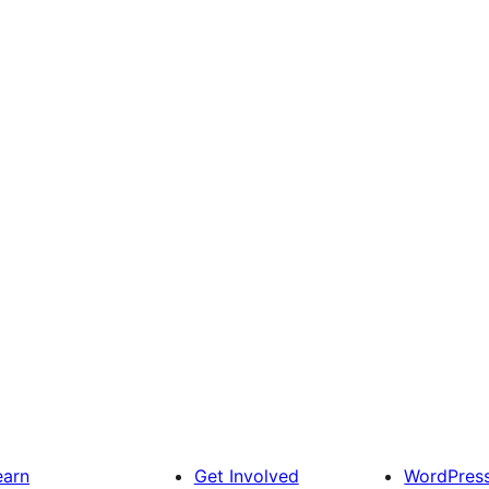
earn
Get Involved
WordPres