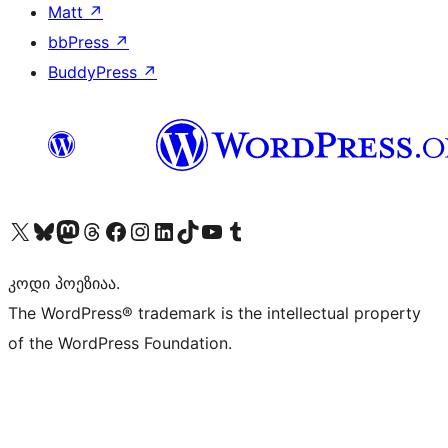
Matt
↗
bbPress
↗
BuddyPress
↗
Visit our X (formerly Twitter) account
Visit our Bluesky account
Visit our Mastodon account
Visit our Threads account
Visit our Facebook page
Visit our Instagram account
Visit our LinkedIn account
Visit our TikTok account
Visit our YouTube channel
Visit our Tumblr account
კოდი პოეზიაა.
The WordPress® trademark is the intellectual property
of the WordPress Foundation.