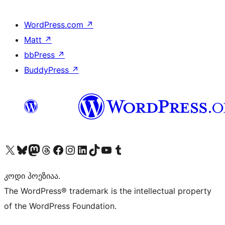
WordPress.com
↗
Matt
↗
bbPress
↗
BuddyPress
↗
Visit our X (formerly Twitter) account
Visit our Bluesky account
Visit our Mastodon account
Visit our Threads account
Visit our Facebook page
Visit our Instagram account
Visit our LinkedIn account
Visit our TikTok account
Visit our YouTube channel
Visit our Tumblr account
კოდი პოეზიაა.
The WordPress® trademark is the intellectual property
of the WordPress Foundation.