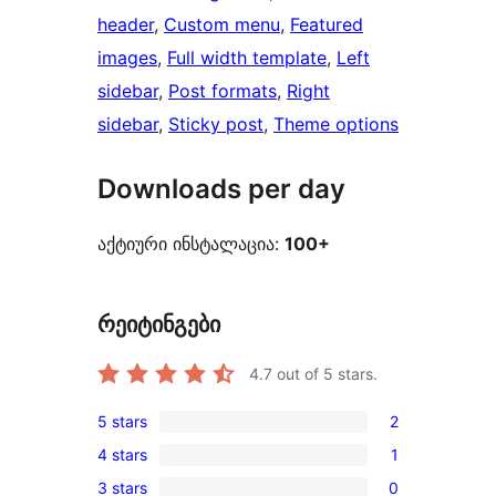
header
, 
Custom menu
, 
Featured
images
, 
Full width template
, 
Left
sidebar
, 
Post formats
, 
Right
sidebar
, 
Sticky post
, 
Theme options
Downloads per day
აქტიური ინსტალაცია:
100+
რეიტინგები
4.7
out of 5 stars.
5 stars
2
2
4 stars
1
5-
1
3 stars
0
star
4-