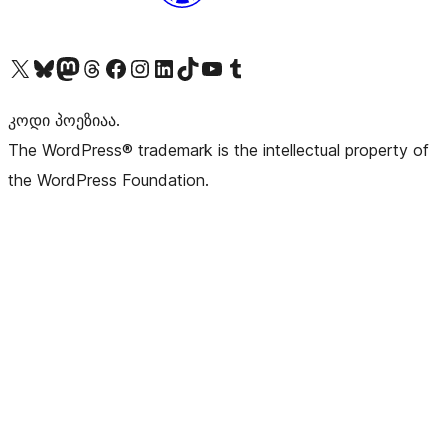
Visit our X (formerly Twitter) account
Visit our Bluesky account
Visit our Mastodon account
Visit our Threads account
Visit our Facebook page
Visit our Instagram account
Visit our LinkedIn account
Visit our TikTok account
Visit our YouTube channel
Visit our Tumblr account
კოდი პოეზიაა.
The WordPress® trademark is the intellectual property of
the WordPress Foundation.