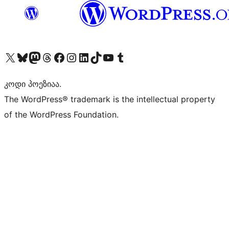
Visit our X (formerly Twitter) account
Visit our Bluesky account
Visit our Mastodon account
Visit our Threads account
Visit our Facebook page
Visit our Instagram account
Visit our LinkedIn account
Visit our TikTok account
Visit our YouTube channel
Visit our Tumblr account
კოდი პოეზიაა.
The WordPress® trademark is the intellectual property
of the WordPress Foundation.