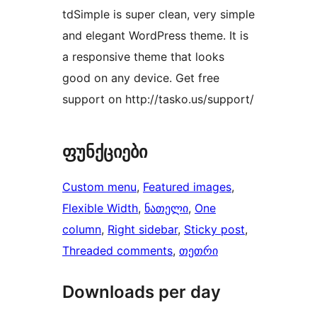
tdSimple is super clean, very simple
and elegant WordPress theme. It is
a responsive theme that looks
good on any device. Get free
support on http://tasko.us/support/
ფუნქციები
Custom menu
, 
Featured images
, 
Flexible Width
, 
ნათელი
, 
One
column
, 
Right sidebar
, 
Sticky post
, 
Threaded comments
, 
თეთრი
Downloads per day