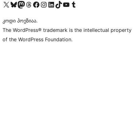
Visit our X (formerly Twitter) account
Visit our Bluesky account
Visit our Mastodon account
Visit our Threads account
Visit our Facebook page
Visit our Instagram account
Visit our LinkedIn account
Visit our TikTok account
Visit our YouTube channel
Visit our Tumblr account
კოდი პოეზიაა.
The WordPress® trademark is the intellectual property
of the WordPress Foundation.