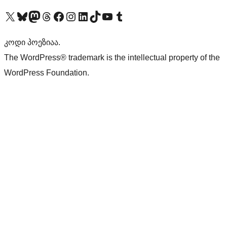
Visit our X (formerly Twitter) account
Visit our Bluesky account
Visit our Mastodon account
Visit our Threads account
Visit our Facebook page
Visit our Instagram account
Visit our LinkedIn account
Visit our TikTok account
Visit our YouTube channel
Visit our Tumblr account
კოდი პოეზიაა.
The WordPress® trademark is the intellectual property of the
WordPress Foundation.