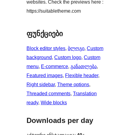
websites. Check the previews here :
https://suitabletheme.com
ფუნქციები
Block editor styles
, 
ბლოგი
, 
Custom
background
, 
Custom logo
, 
Custom
menu
, 
E-commerce
, 
განათლება
, 
Featured images
, 
Flexible header
, 
Right sidebar
, 
Theme options
, 
Threaded comments
, 
Translation
ready
, 
Wide blocks
Downloads per day