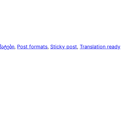
ატები
, 
Post formats
, 
Sticky post
, 
Translation ready