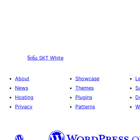
წინა
SKT White
About
Showcase
L
News
Themes
S
Hosting
Plugins
D
Privacy
Patterns
W