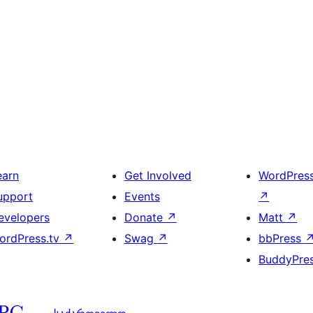
earn
Get Involved
WordPres
upport
Events
↗
evelopers
Donate
↗
Matt
↗
ordPress.tv
↗
Swag
↗
bbPress
BuddyPre