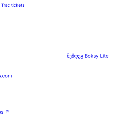
Trac tickets
შემდეგ
Boksy Lite
s.com
↗
ss
↗