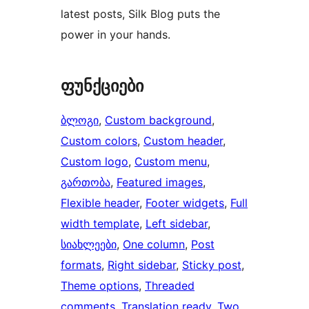
latest posts, Silk Blog puts the
power in your hands.
ფუნქციები
ბლოგი
, 
Custom background
, 
Custom colors
, 
Custom header
, 
Custom logo
, 
Custom menu
, 
გართობა
, 
Featured images
, 
Flexible header
, 
Footer widgets
, 
Full
width template
, 
Left sidebar
, 
სიახლეები
, 
One column
, 
Post
formats
, 
Right sidebar
, 
Sticky post
, 
Theme options
, 
Threaded
comments
, 
Translation ready
, 
Two