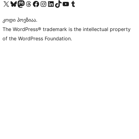
Visit our X (formerly Twitter) account
Visit our Bluesky account
Visit our Mastodon account
Visit our Threads account
Visit our Facebook page
Visit our Instagram account
Visit our LinkedIn account
Visit our TikTok account
Visit our YouTube channel
Visit our Tumblr account
კოდი პოეზიაა.
The WordPress® trademark is the intellectual property
of the WordPress Foundation.