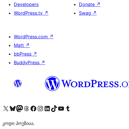
Developers
Donate
↗
WordPress.tv
↗
Swag
↗
WordPress.com
↗
Matt
↗
bbPress
↗
BuddyPress
↗
Visit our X (formerly Twitter) account
Visit our Bluesky account
Visit our Mastodon account
Visit our Threads account
Visit our Facebook page
Visit our Instagram account
Visit our LinkedIn account
Visit our TikTok account
Visit our YouTube channel
Visit our Tumblr account
კოდი პოეზიაა.