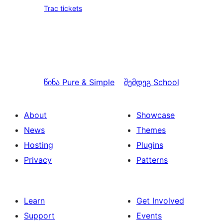
Trac tickets
წინა
Pure & Simple
შემდეგ
School
About
Showcase
News
Themes
Hosting
Plugins
Privacy
Patterns
Learn
Get Involved
Support
Events