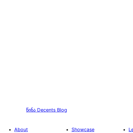
წინა
Decents Blog
About
Showcase
L