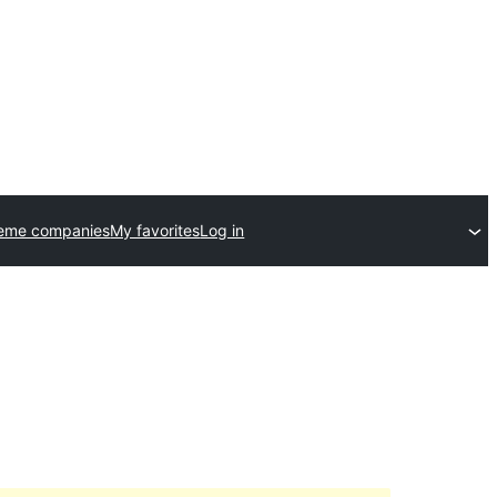
heme companies
My favorites
Log in