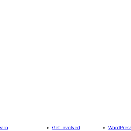
earn
Get Involved
WordPres