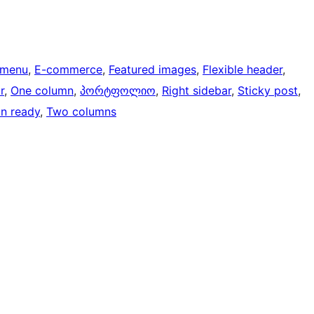
 menu
, 
E-commerce
, 
Featured images
, 
Flexible header
, 
r
, 
One column
, 
პორტფოლიო
, 
Right sidebar
, 
Sticky post
, 
on ready
, 
Two columns