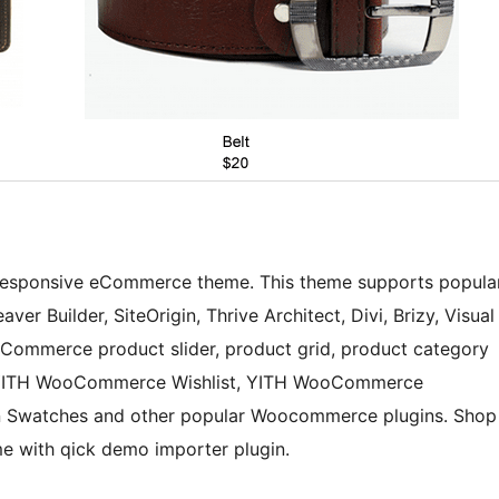
g responsive eCommerce theme. This theme supports popula
er Builder, SiteOrigin, Thrive Architect, Divi, Brizy, Visual
 Commerce product slider, product grid, product category
th YITH WooCommerce Wishlist, YITH WooCommerce
 Swatches and other popular Woocommerce plugins. Shop
e with qick demo importer plugin.