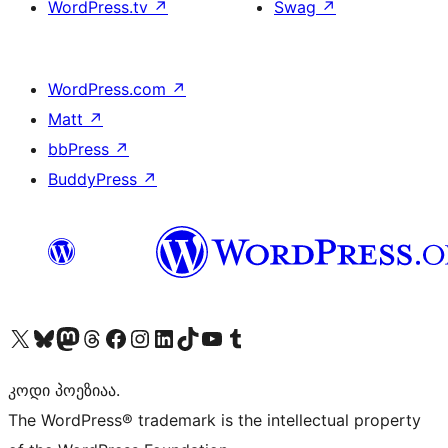
WordPress.tv
↗
Swag
↗
WordPress.com
↗
Matt
↗
bbPress
↗
BuddyPress
↗
Visit our X (formerly Twitter) account
Visit our Bluesky account
Visit our Mastodon account
Visit our Threads account
Visit our Facebook page
Visit our Instagram account
Visit our LinkedIn account
Visit our TikTok account
Visit our YouTube channel
Visit our Tumblr account
კოდი პოეზიაა.
The WordPress® trademark is the intellectual property