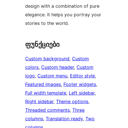
design with a combination of pure
elegance. It helps you portray your
stories to the world.
ფუნქციები
Custom background
, 
Custom
colors
, 
Custom header
, 
Custom
logo
, 
Custom menu
, 
Editor style
, 
Featured images
, 
Footer widgets
, 
Full width template
, 
Left sidebar
, 
Right sidebar
, 
Theme options
, 
Threaded comments
, 
Three
columns
, 
Translation ready
, 
Two
columns