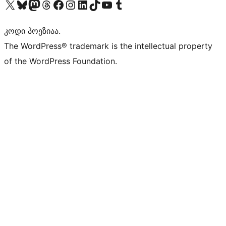
Visit our X (formerly Twitter) account
Visit our Bluesky account
Visit our Mastodon account
Visit our Threads account
Visit our Facebook page
Visit our Instagram account
Visit our LinkedIn account
Visit our TikTok account
Visit our YouTube channel
Visit our Tumblr account
კოდი პოეზიაა.
The WordPress® trademark is the intellectual property
of the WordPress Foundation.