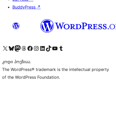
BuddyPress
↗
Visit our X (formerly Twitter) account
Visit our Bluesky account
Visit our Mastodon account
Visit our Threads account
Visit our Facebook page
Visit our Instagram account
Visit our LinkedIn account
Visit our TikTok account
Visit our YouTube channel
Visit our Tumblr account
კოდი პოეზიაა.
The WordPress® trademark is the intellectual property
of the WordPress Foundation.