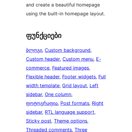
and create a beautiful homepage
using the built-in homepage layout.
ფუნქციები
ბლოგი
, 
Custom background
, 
Custom header
, 
Custom menu
, 
E-
commerce
, 
Featured images
, 
Flexible header
, 
Footer widgets
, 
Full
width template
, 
Grid layout
, 
Left
sidebar
, 
One column
, 
ფოტოგრაფია
, 
Post formats
, 
Right
sidebar
, 
RTL language support
, 
Sticky post
, 
Theme options
, 
Threaded comments
, 
Three