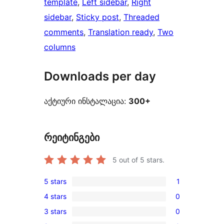
template
, 
Left sidebar
, 
Right
sidebar
, 
Sticky post
, 
Threaded
comments
, 
Translation ready
, 
Two
columns
Downloads per day
აქტიური ინსტალაცია:
300+
რეიტინგები
5
out of 5 stars.
5 stars
1
1
4 stars
0
5-
0
3 stars
0
star
4-
0