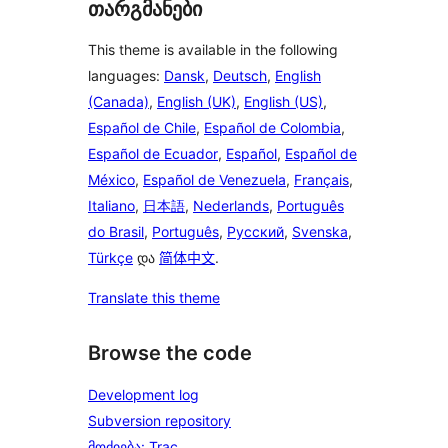
თარგმანები
This theme is available in the following
languages:
Dansk
,
Deutsch
,
English
(Canada)
,
English (UK)
,
English (US)
,
Español de Chile
,
Español de Colombia
,
Español de Ecuador
,
Español
,
Español de
México
,
Español de Venezuela
,
Français
,
Italiano
,
日本語
,
Nederlands
,
Português
do Brasil
,
Português
,
Русский
,
Svenska
,
Türkçe
და
简体中文
.
Translate this theme
Browse the code
Development log
Subversion repository
მოძიება: Trac