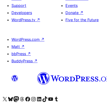
Support
Events
Developers
Donate
↗
WordPress.tv
↗
Five for the Future
WordPress.com
↗
Matt
↗
bbPress
↗
BuddyPress
↗
Visit our X (formerly Twitter) account
Visit our Bluesky account
Visit our Mastodon account
Visit our Threads account
Visit our Facebook page
Visit our Instagram account
Visit our LinkedIn account
Visit our TikTok account
Visit our YouTube channel
Visit our Tumblr account