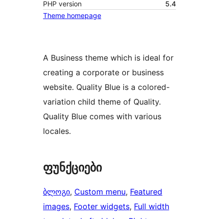
PHP version
5.4
Theme homepage
A Business theme which is ideal for
creating a corporate or business
website. Quality Blue is a colored-
variation child theme of Quality.
Quality Blue comes with various
locales.
ფუნქციები
ბლოგი
, 
Custom menu
, 
Featured
images
, 
Footer widgets
, 
Full width