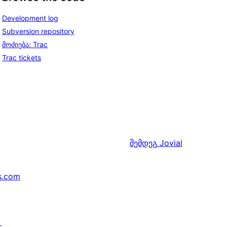
Development log
Subversion repository
მოძიება: Trac
Trac tickets
შემდეგ
Jovial
s.com
↗