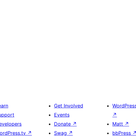
earn
Get Involved
WordPres
upport
Events
↗
evelopers
Donate
↗
Matt
↗
ordPress.tv
↗
Swag
↗
bbPress