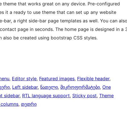
ve theme that works great on any device. Pre-configured
 it a ready to use theme that can set up any website
ide-bar, a right side-bar page templates as well. You can als
 contact page in seconds. The home page is designed in a 
 also be created using bootstrap CSS styles.
menu
, 
Editor style
, 
Featured images
, 
Flexible header
, 
ფერი
, 
Left sidebar
, 
ნათელი
, 
მიკროფორმატები
, 
One
ht sidebar
, 
RTL language support
, 
Sticky post
, 
Theme
 columns
, 
თეთრი