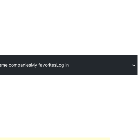
heme companies
My favorites
Log in