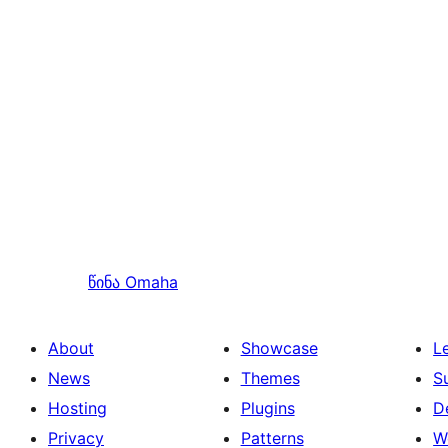
წინა
Omaha
About
Showcase
L
News
Themes
S
Hosting
Plugins
D
Privacy
Patterns
W