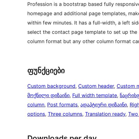
Profession is a bootstrap based fully responsi
homepage and additional page templates, makes
within few minutes. It has a full-width, a left s
select the contact page template to set up the
column format but any other column format can
ფუნქციები
Custom background
, 
Custom header
, 
Custom 
მოქნილი დიზაინი
, 
Full width template
, 
ნაცრის
column
, 
Post formats
, 
ადაპტიური დიზაინი
, 
Rig
options
, 
Three columns
, 
Translation ready
, 
Two
Downloads per day