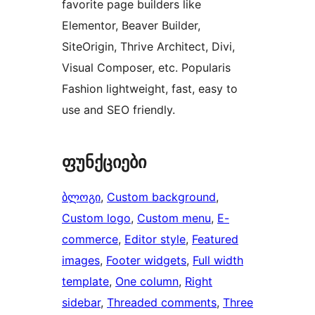
favorite page builders like
Elementor, Beaver Builder,
SiteOrigin, Thrive Architect, Divi,
Visual Composer, etc. Popularis
Fashion lightweight, fast, easy to
use and SEO friendly.
ფუნქციები
ბლოგი
, 
Custom background
, 
Custom logo
, 
Custom menu
, 
E-
commerce
, 
Editor style
, 
Featured
images
, 
Footer widgets
, 
Full width
template
, 
One column
, 
Right
sidebar
, 
Threaded comments
, 
Three