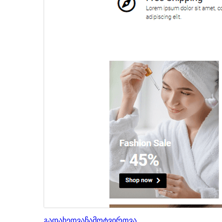
გადახედვა
ჩამოტვირთვა