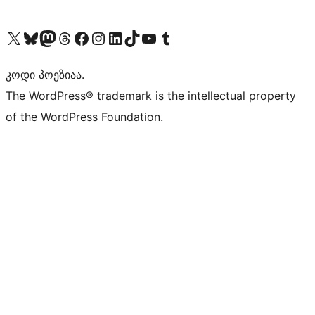
Visit our X (formerly Twitter) account
Visit our Bluesky account
Visit our Mastodon account
Visit our Threads account
Visit our Facebook page
Visit our Instagram account
Visit our LinkedIn account
Visit our TikTok account
Visit our YouTube channel
Visit our Tumblr account
კოდი პოეზიაა.
The WordPress® trademark is the intellectual property
of the WordPress Foundation.