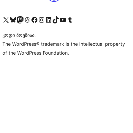
Visit our X (formerly Twitter) account
Visit our Bluesky account
Visit our Mastodon account
Visit our Threads account
Visit our Facebook page
Visit our Instagram account
Visit our LinkedIn account
Visit our TikTok account
Visit our YouTube channel
Visit our Tumblr account
კოდი პოეზიაა.
The WordPress® trademark is the intellectual property
of the WordPress Foundation.