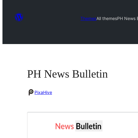
Themes
All themes
PH News B
PH News Bulletin
PixaHive