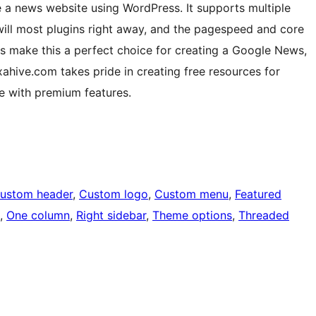
e a news website using WordPress. It supports multiple
 will most plugins right away, and the pagespeed and core
es make this a perfect choice for creating a Google News,
ahive.com takes pride in creating free resources for
e with premium features.
ustom header
, 
Custom logo
, 
Custom menu
, 
Featured
, 
One column
, 
Right sidebar
, 
Theme options
, 
Threaded