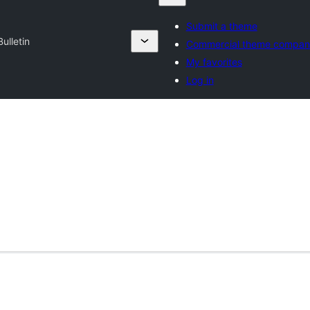
Submit a theme
ulletin
Commercial theme compan
My favorites
Log in