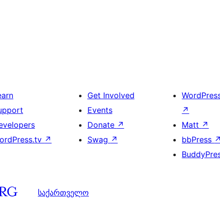
earn
Get Involved
WordPres
upport
Events
↗
evelopers
Donate
↗
Matt
↗
ordPress.tv
↗
Swag
↗
bbPress
BuddyPre
საქართველო