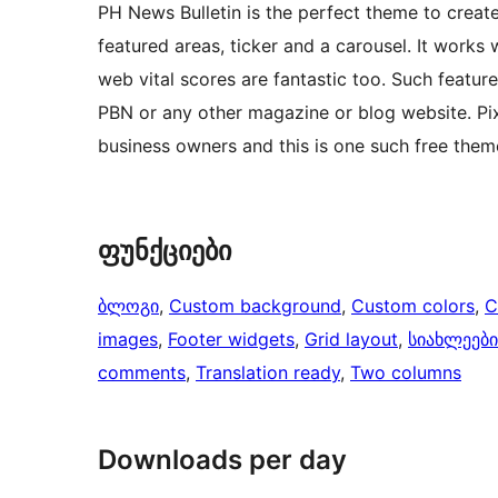
PH News Bulletin is the perfect theme to creat
featured areas, ticker and a carousel. It works
web vital scores are fantastic too. Such featur
PBN or any other magazine or blog website. Pix
business owners and this is one such free them
ფუნქციები
ბლოგი
, 
Custom background
, 
Custom colors
, 
C
images
, 
Footer widgets
, 
Grid layout
, 
სიახლეები
comments
, 
Translation ready
, 
Two columns
Downloads per day