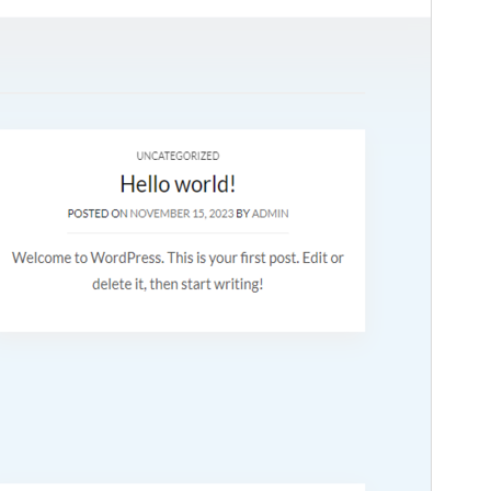
Active installations
100+
PHP version
5.6
Theme homepage