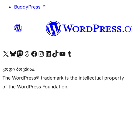
BuddyPress
↗
Visit our X (formerly Twitter) account
Visit our Bluesky account
Visit our Mastodon account
Visit our Threads account
Visit our Facebook page
Visit our Instagram account
Visit our LinkedIn account
Visit our TikTok account
Visit our YouTube channel
Visit our Tumblr account
კოდი პოეზიაა.
The WordPress® trademark is the intellectual property
of the WordPress Foundation.