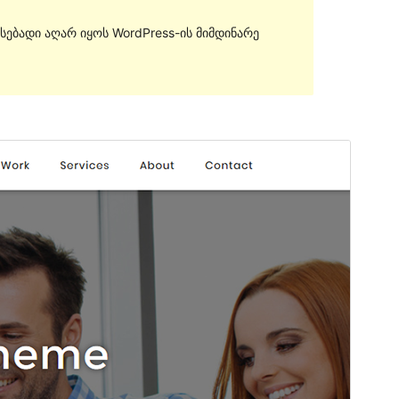
სებადი აღარ იყოს WordPress-ის მიმდინარე
გადახედვა
ჩამოტვირთვა
ეს არის
Integral
თემის შვილობილი თემა.
ვერსია
1.1.8.4
Last updated
03 07, 2020
Active installations
90+
PHP version
5.6
Theme homepage