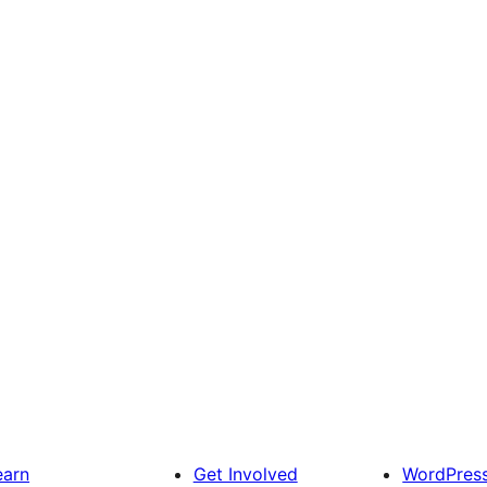
earn
Get Involved
WordPres