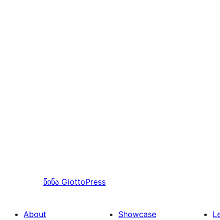
წინა
GiottoPress
About
Showcase
L