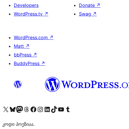
Developers
Donate
↗
WordPress.tv
↗
Swag
↗
WordPress.com
↗
Matt
↗
bbPress
↗
BuddyPress
↗
Visit our X (formerly Twitter) account
Visit our Bluesky account
Visit our Mastodon account
Visit our Threads account
Visit our Facebook page
Visit our Instagram account
Visit our LinkedIn account
Visit our TikTok account
Visit our YouTube channel
Visit our Tumblr account
კოდი პოეზიაა.